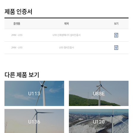
제품 인증서
플랫폼
제목
보기
2MW - U93
U93 신재생에너지 설비인증서
2MW - U93
U93 형식인증서
다른 제품 보기
U113
U88E
U136
U120