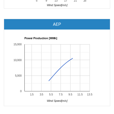
5
9
13
17
21
25
Wind Speed[m/s]
AEP
Power Production [MWh]
15,000
10,000
5,000
0
1.5
3.5
5.5
7.5
9.5
11.5
13.5
Wind Speed[m/s]