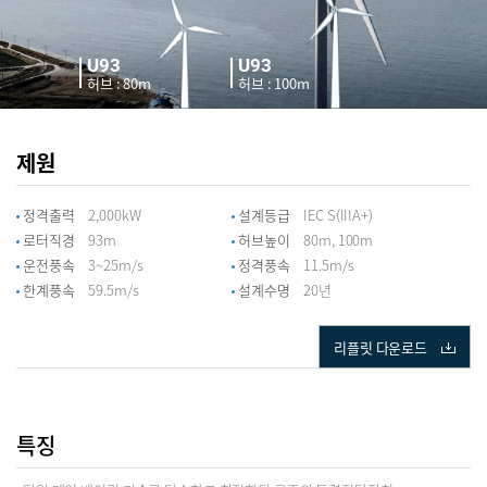
U93
U93
허브 : 80m
허브 : 100m
제원
정격출력
2,000kW
설계등급
IEC S(IIIA+)
로터직경
93m
허브높이
80m, 100m
운전풍속
3~25m/s
정격풍속
11.5m/s
한계풍속
59.5m/s
설계수명
20년
리플릿 다운로드
특징