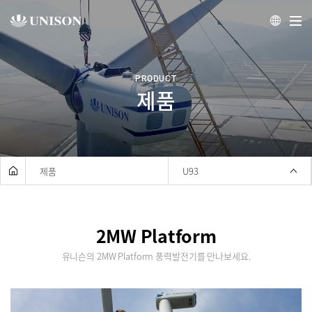
제품
PRODUCT
제품
서비스
투자정보
채용정보
제품
U93
홍보센터
유니슨
2MW Platform
유니슨의 2MW Platform 풍력발전기를 만나보세요.